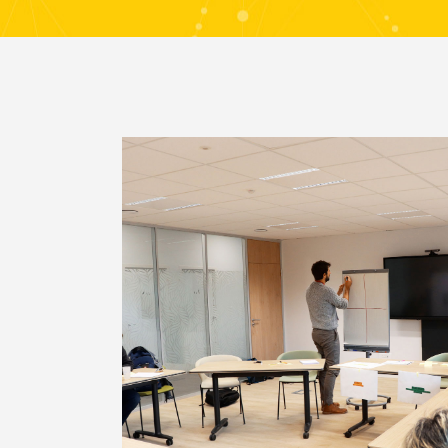
Club des Entreprises du
L
Thouarsais