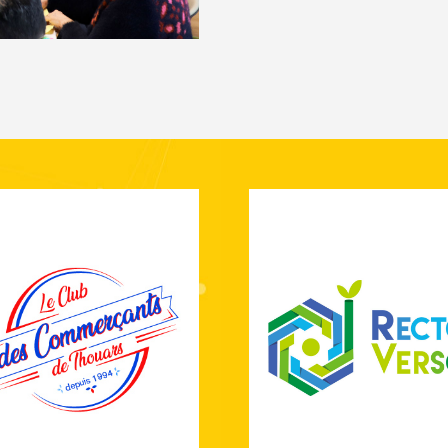
ciation crée en 1994, afin de
Le réseau propose un ense
sembler les commerçants de
de services dans le but d
uars dans le but de défendre
réduire notre impact
le commerce local.
environnemental.