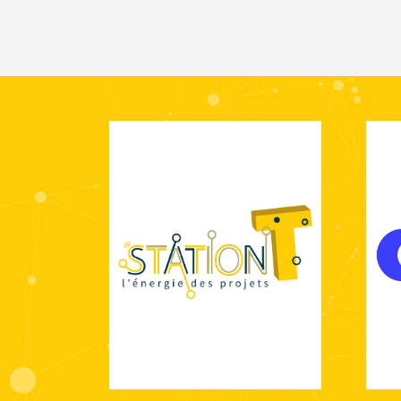
économique de la Station T est
acc
votre porte d’entrée de
l
proximité pour toutes vos
éta
problématiques.