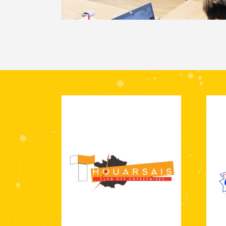
Asso
Association qui développe les
ras
réseaux d’entreprises pour
Tho
rompre l’isolement et gagner en
performance.