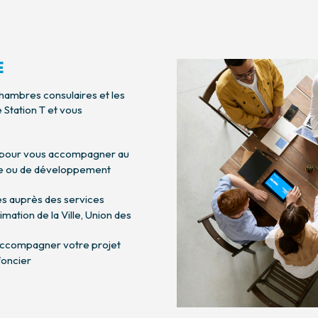
E
ambres consulaires et les
e Station T et vous
 pour vous accompagner au
ise ou de développement
es auprès des services
mation de la Ville, Union des
ambre de commerce et
accompagner votre projet
d’industrie des Deux-
Chambre des Métiers et
Sèvres
l’Artisanat des Deux-Sè
foncier
ées par des entrepreneurs
La CMA accompagne le c
r les entrepreneurs, la CCI
d’entreprise artisanale da