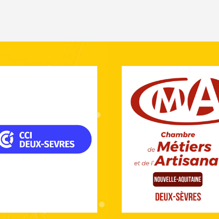
ompagne, informe, conseille
chaque étape de sa vie
es entreprises à toutes les
professionnelle.
pes de leur développement.