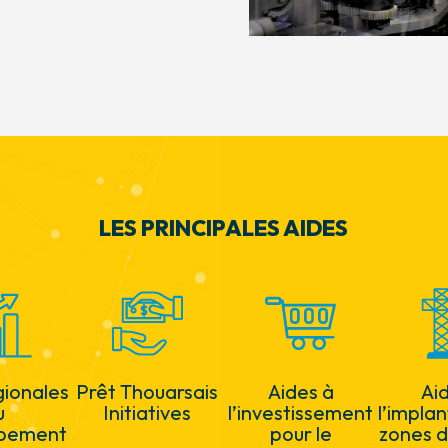
LES PRINCIPALES AIDES
gionales
Prêt Thouarsais
Aides à
Ai
u
Initiatives
l’investissement
l’impla
pement
pour le
zones d