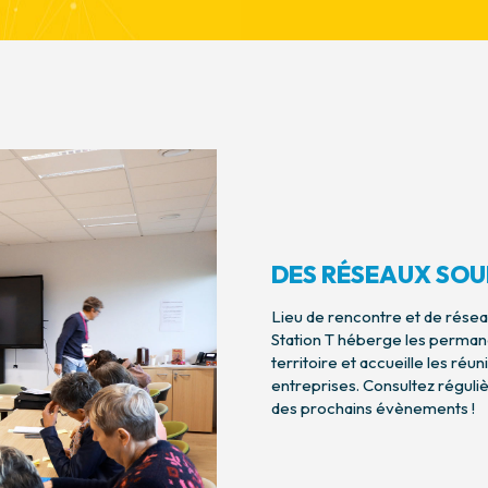
DES RÉSEAUX SOU
Lieu de rencontre et de rése
Station T héberge les perma
territoire et accueille les ré
entreprises. Consultez régul
des prochains évènements !
e club des commerçants
Réseau RECTO VERS