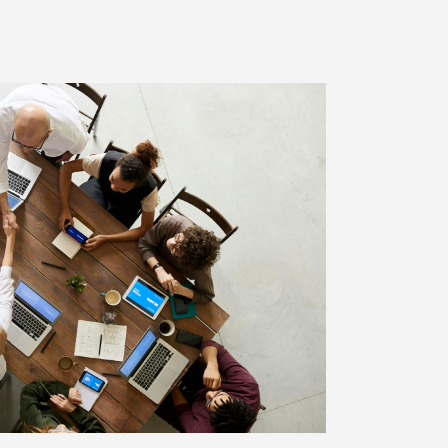
 de
Espace Gestion 79
vres
Espace Gestion accompagne
hef
en conseil et formation, les
ns