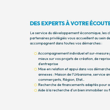
DES EXPERTS À VOTRE ÉCOUT
Le service du développement économique, les ch
partenaires privilégiés vous accueillent au sein d
accompagnent dans toutes vos démarches :
Accompagnement individuel et sur-mesure
mieux sur vos projets de création, de repr
d’entreprise
Mise en relation et appui dans vos démarch
annexes : Maison de l'Urbanisme, service ani
Service développement
commerçants, Région, Etat...
Ch
économique de la
Recherche de financements adaptés pour 
Communauté de Communes
Aide à la recherche d'un bien immobilier ou 
du Thouarsais
Gér
Le service développement
pou