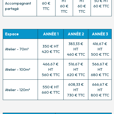
HT
HT
50 € HT
Accompagnant
60 €
60 €
60 €
60 € TTC
partagé
TTC
TTC
TTC
Espace
ANNÉE 1
ANNÉE 2
ANNÉE 3
383,33 €
416,67 €
350 € HT
Atelier - 70m²
HT
HT
420 € TTC
460 € TTC
500 € TTC
466,67 €
516,67 €
566,67 €
Atelier - 100m²
HT
HT
HT
560 € TTC
620 € TTC
680 € TTC
608,33 €
666,67 €
550 € HT
Atelier - 120m²
HT
HT
660 € TTC
730 € TTC
800 € TTC