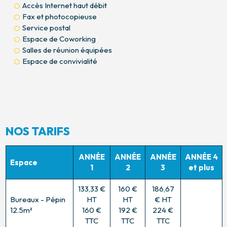
Accès Internet haut débit
Fax et photocopieuse
Service postal
Espace de Coworking
Salles de réunion équipées
Espace de convivialité
NOS TARIFS
ANNÉE
ANNÉE
ANNÉE
ANNÉE 4
Espace
1
2
3
et plus
133,33 €
160 €
186,67
Bureaux - Pépin
HT
HT
€ HT
12.5m²
160 €
192 €
224 €
TTC
TTC
TTC