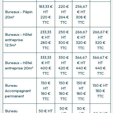
183,33 €
220 €
256,67
Bureaux - Pépin
HT
HT
€ HT
20m²
220 €
264 €
308 €
TTC
TTC
TTC
233,33
250 €
266,67
266,67 €
Bureaux - Hôtel
€ HT
HT
€ HT
HT
entreprise
280 €
300 €
320 €
320 €
12.5m²
TTC
TTC
TTC
TTC
333,33
350 €
366,67
366,67 €
Bureaux - Hôtel
€ HT
HT
€ HT
HT
entreprise 20m²
400 €
420 €
440 €
440 €
TTC
TTC
TTC
TTC
150 €
150 €
150 €
Bureau
150 € HT
HT
HT
HT
Accompagnant
180 €
180 €
180 €
180 €
permanent
TTC
TTC
TTC
TTC
50 €
50 €
Bureau
50 € HT