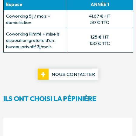
Espace
ANNÉE 1
Coworking 5 j / mois +
41,67 € HT
domiciliation
50 € TTC
Coworking illimité + mise à
125 € HT
disposition gratuite d'un
150 € TTC
bureau privatif 3j/mois
NOUS CONTACTER
ILS ONT CHOISI LA PÉPINIÈRE